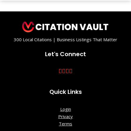
Luisito
Oyaregui
Campo de
las matas
300 Local Citations | Business Listings That Matter
Community
of Madrid
Let's Connect
Dehesa
Park
Dehesa de
Quick Links
Navalcarbó
n
Login
Dublín Park
Privacy
Terms
El Mirador