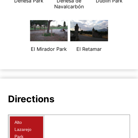
Dehesa Park
Dehesa de
Dublín Park
Navalcarbón
El Mirador Park
El Retamar
Directions
Alto
Lazarejo
Park